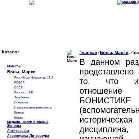
Каталог
Главная
Боны, Марки
/
/ Стра
В данном раз
Монеты
представлено
Боны, Марки
Российская Империя до 1917
то, что и
РСФСР
СССР
отношени
Россия с 1991
Зарубежье
БОНИСТИКЕ
Облигации
(вспомогатель
Суррогаты денежных знаков
Разное
историческая
Марки
Медали, Знаки и значки,
Жетоны
дисциплина,
Антиквариат
Аксессуары, Литература