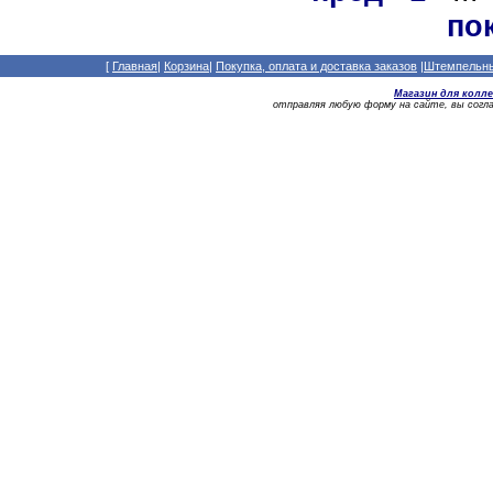
по
[
Главная
|
Корзина
|
Покупка, оплата и доставка заказов
|
Штемпельный
Магазин для колл
отправляя любую форму на сайте, вы сог