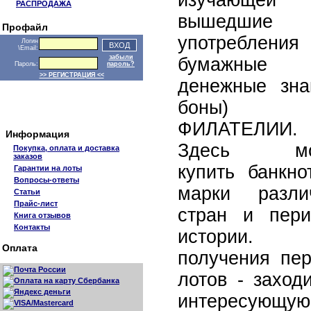
изучающей
РАСПРОДАЖА
вышедшие
Профайл
употребления
Логин
\Email:
забыли
бумажные
Пароль:
пароль?
>> РЕГИСТРАЦИЯ <<
денежные зна
боны)
ФИЛАТЕЛИИ.
Информация
Здесь мо
Покупка, оплата и доставка
заказов
купить банкно
Гарантии на лоты
Вопросы-ответы
марки разли
Статьи
Прайс-лист
стран и пери
Книга отзывов
Контакты
истории. 
Оплата
получения пер
лотов - заход
интересующую