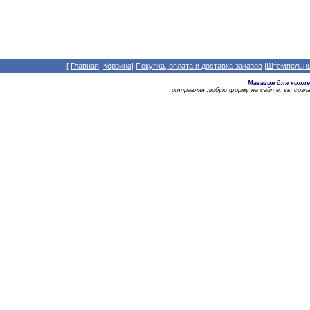
[
Главная
|
Корзина
|
Покупка, оплата и доставка заказов
|
Штемпельный
Магазин для колл
отправляя любую форму на сайте, вы сог