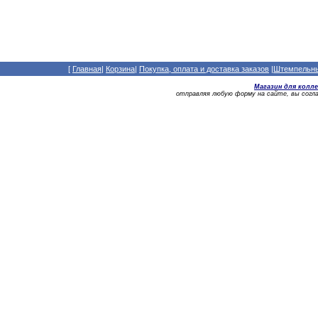
[
Главная
|
Корзина
|
Покупка, оплата и доставка заказов
|
Штемпельный
Магазин для колл
отправляя любую форму на сайте, вы сог