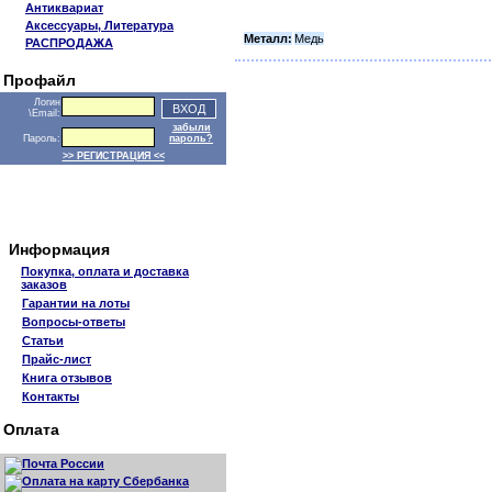
Антиквариат
Аксессуары, Литература
Металл:
Медь
РАСПРОДАЖА
Профайл
Логин
\Email:
забыли
Пароль:
пароль?
>> РЕГИСТРАЦИЯ <<
Информация
Покупка, оплата и доставка
заказов
Гарантии на лоты
Вопросы-ответы
Статьи
Прайс-лист
Книга отзывов
Контакты
Оплата