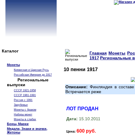
Каталог
Главная
Монеты
Рос
1917
Региональные 
Монеты
10 пенни 1917
Княжеская и Царская Русь
Российская Империя до 1917
Региональные
выпуски
Описание:
Финляндия в составе 
СССР 1921-1958
Встречается реже
СССР 1961-1991
Россия с 1991
Зарубежье
ЛОТ ПРОДАН
Монеты с браком
Наборы монет
Дата:
15.10.2011
Монеты в слабах
Боны, Марки
Медали, Знаки и значки,
600 руб.
Цена:
Жетоны