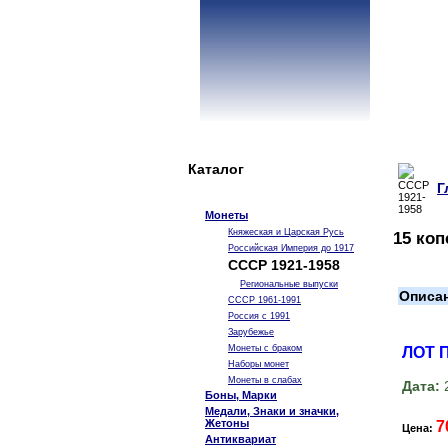
Каталог
Г
Монеты
Княжеская и Царская Русь
15 коп
Российская Империя до 1917
СССР 1921-1958
Региональные выпуски
Описа
СССР 1961-1991
Россия с 1991
Зарубежье
Монеты с браком
ЛОТ 
Наборы монет
Монеты в слабах
Дата:
2
Боны, Марки
Медали, Знаки и значки,
Жетоны
7
Цена:
Антиквариат