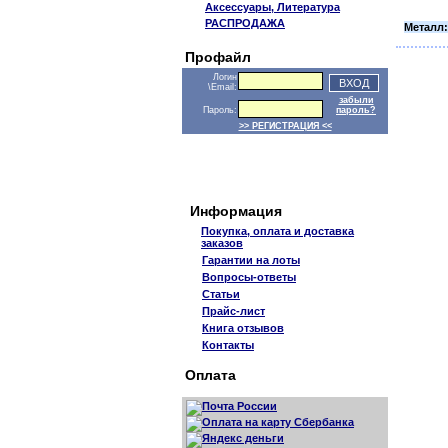
Аксессуары, Литература
РАСПРОДАЖА
Металл:
Профайл
Логин
\Email:
забыли
Пароль:
пароль?
>> РЕГИСТРАЦИЯ <<
Информация
Покупка, оплата и доставка
заказов
Гарантии на лоты
Вопросы-ответы
Статьи
Прайс-лист
Книга отзывов
Контакты
Оплата