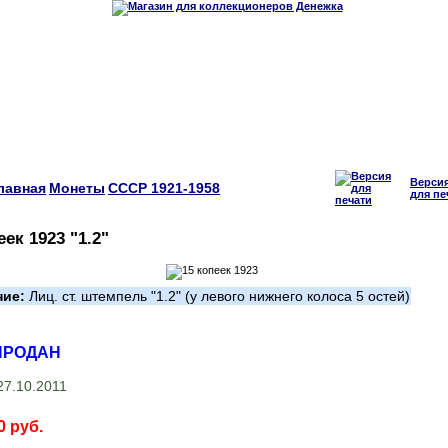
Верси
лавная
Монеты
СССР 1921-1958
для пе
еек 1923 "1.2"
ние:
Лиц. ст. штемпель "1.2" (у левого нижнего колоса 5 остей)
ПРОДАН
7.10.2011
0 руб.