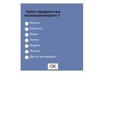
Какие предметы вы
коллекционируете ?
Монеты
Банкноты
Марки
Значки
Медали
Жетоны
Другой антиквариат