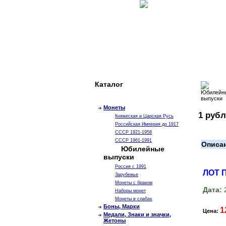
Каталог
Монеты
1 рубл
Княжеская и Царская Русь
Российская Империя до 1917
СССР 1921-1958
СССР 1961-1991
Описа
Юбилейные
выпуски
Россия с 1991
ЛОТ 
Зарубежье
Монеты с браком
Дата:
2
Наборы монет
Монеты в слабах
Боны, Марки
1
Цена:
Медали, Знаки и значки,
Жетоны