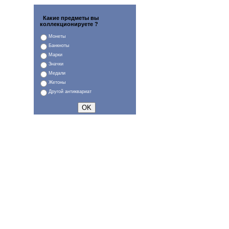
Какие предметы вы
коллекционируете ?
Монеты
Банкноты
Марки
Значки
Медали
Жетоны
Другой антиквариат