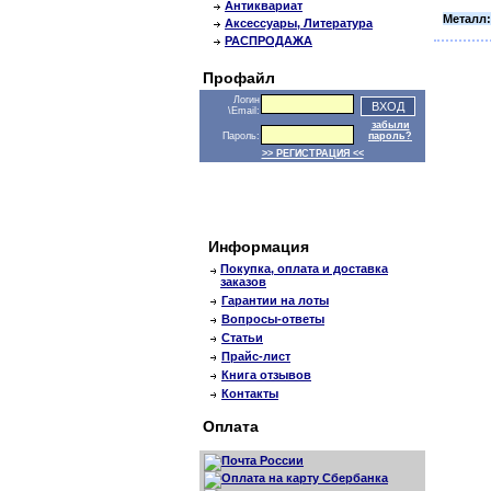
Антиквариат
Металл:
Аксессуары, Литература
РАСПРОДАЖА
Профайл
Логин
\Email:
забыли
Пароль:
пароль?
>> РЕГИСТРАЦИЯ <<
Информация
Покупка, оплата и доставка
заказов
Гарантии на лоты
Вопросы-ответы
Статьи
Прайс-лист
Книга отзывов
Контакты
Оплата