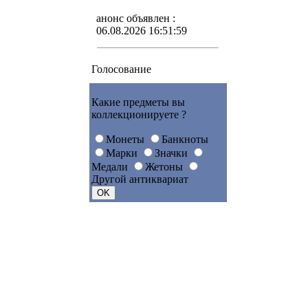
анонс объявлен :
06.08.2026 16:51:59
Голосование
Какие предметы вы
коллекционируете ?
Монеты
Банкноты
Марки
Значки
Медали
Жетоны
Другой антиквариат