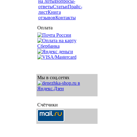
на лоты
Вопросы-
ответы
Статьи
Прайс-
лист
Книга
отзывов
Контакты
Оплата
Мы в соц.сетях
Счётчики