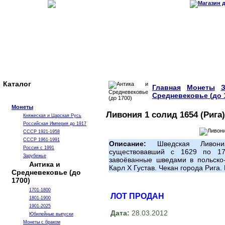
Каталог
Главная
Монеты
Средневековье (до 
Монеты
Ливония 1 солид 1654 (Рига)
Княжеская и Царская Русь
Российская Империя до 1917
СССР 1921-1958
СССР 1961-1991
Описание:
Шведская Ливони
Россия с 1991
существовавший с 1629 по 17
Зарубежье
завоёванные шведами в польско-
Антика и
Карл X Густав. Чекан города Рига.
Средневековье (до
1700)
1701-1800
ЛОТ ПРОДАН
1801-1900
1901-2025
Дата:
28.03.2012
Юбилейные выпуски
Монеты с браком