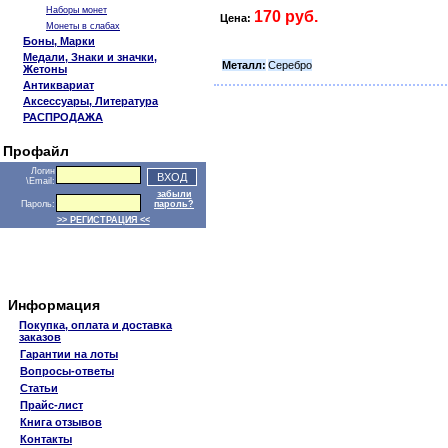
Наборы монет
170 руб.
Цена:
Монеты в слабах
Боны, Марки
Медали, Знаки и значки,
Металл:
Серебро
Жетоны
Антиквариат
Аксессуары, Литература
РАСПРОДАЖА
Профайл
Логин
\Email:
забыли
Пароль:
пароль?
>> РЕГИСТРАЦИЯ <<
Информация
Покупка, оплата и доставка
заказов
Гарантии на лоты
Вопросы-ответы
Статьи
Прайс-лист
Книга отзывов
Контакты