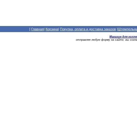
[
Главная
|
Корзина
|
Покупка, оплата и доставка заказов
|
Штемпельный
Магазин для колл
отправляя любую форму на сайте, вы сог