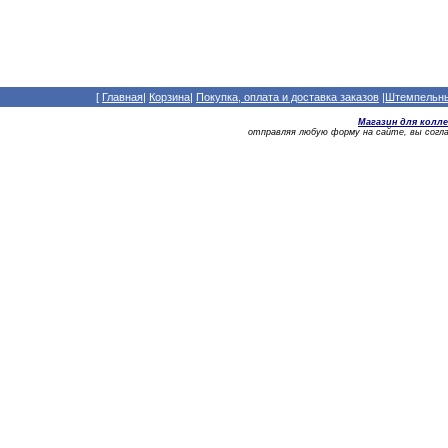
[
Главная
|
Корзина
|
Покупка, оплата и доставка заказов
|
Штемпельный
Магазин для колл
отправляя любую форму на сайте, вы сог