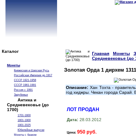
Каталог
Главная
Монеты
Средневековье (до 
Монеты
Золотая Орда 1 дирхем 1311
Княжеская и Царская Русь
Российская Империя до 1917
СССР 1921-1958
СССР 1961-1991
Описание:
Хан Тохта - правитель
Россия с 1991
год хиджры. Чекан города Сарай. В
Зарубежье
Антика и
Средневековье (до
ЛОТ ПРОДАН
1700)
1701-1800
Дата:
28.03.2012
1801-1900
1901-2025
Юбилейные выпуски
950 руб.
Цена:
Монеты с браком