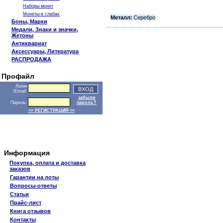
Наборы монет
Монеты в слабах
Металл:
Серебро
Боны, Марки
Медали, Знаки и значки,
Жетоны
Антиквариат
Аксессуары, Литература
РАСПРОДАЖА
Профайл
Логин
\Email:
забыли
Пароль:
пароль?
>> РЕГИСТРАЦИЯ <<
Информация
Покупка, оплата и доставка
заказов
Гарантии на лоты
Вопросы-ответы
Статьи
Прайс-лист
Книга отзывов
Контакты