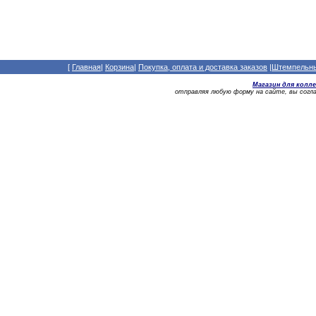
[
Главная
|
Корзина
|
Покупка, оплата и доставка заказов
|
Штемпельный
Магазин для колл
отправляя любую форму на сайте, вы сог