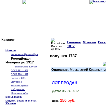
Каталог
Главная
Монеты
Рос
1917
Монеты
Княжеская и Царская Русь
полушка 1737
Российская
Империя до 1917
Региональные выпуски
Описание:
Московский Красный м
СССР 1921-1958
СССР 1961-1991
Россия с 1991
Зарубежье
ЛОТ ПРОДАН
Монеты с браком
Наборы монет
Дата:
05.04.2012
Монеты в слабах
Боны, Марки
150 руб.
Медали, Знаки и значки,
Цена:
Жетоны