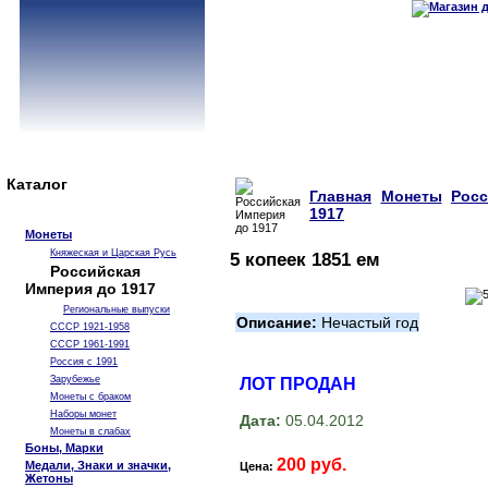
Каталог
Главная
Монеты
Рос
1917
Монеты
Княжеская и Царская Русь
5 копеек 1851 ем
Российская
Империя до 1917
Региональные выпуски
Описание:
Нечастый год
СССР 1921-1958
СССР 1961-1991
Россия с 1991
Зарубежье
ЛОТ ПРОДАН
Монеты с браком
Наборы монет
Дата:
05.04.2012
Монеты в слабах
Боны, Марки
200 руб.
Медали, Знаки и значки,
Цена:
Жетоны