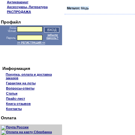
Антиквариат
Аксессуары, Литература
Металл:
Медь
РАСПРОДАЖА
Профайл
Логин
\Email:
забыли
Пароль:
пароль?
>> РЕГИСТРАЦИЯ <<
Информация
Покупка, оплата и доставка
заказов
Гарантии на лоты
Вопросы-ответы
Статьи
Прайс-лист
Книга отзывов
Контакты
Оплата