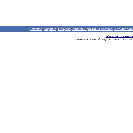
[
Главная
|
Корзина
|
Покупка, оплата и доставка заказов
|
Штемпельный
Магазин для колл
отправляя любую форму на сайте, вы сог