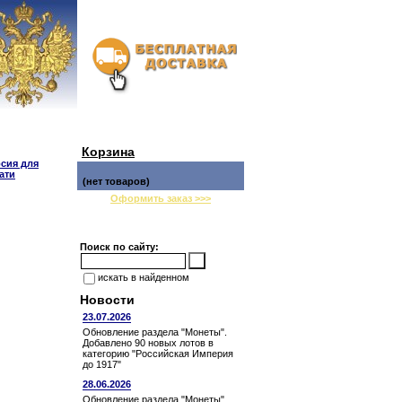
Корзина
сия для
ати
(нет товаров)
Оформить заказ >>>
Поиск по сайту:
искать в найденном
Новости
23.07.2026
Обновление раздела "Монеты".
Добавлено 90 новых лотов в
категорию "Российская Империя
до 1917"
28.06.2026
Обновление раздела "Монеты".