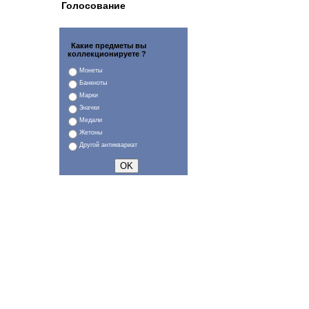
Голосование
Какие предметы вы
коллекционируете ?
Монеты
Банкноты
Марки
Значки
Медали
Жетоны
Другой антиквариат