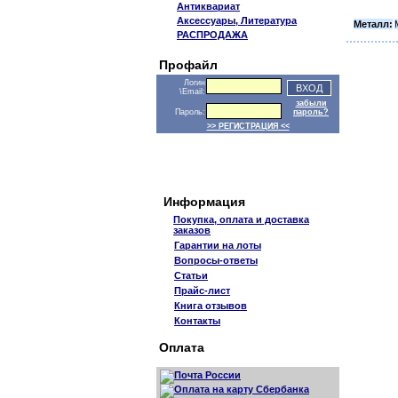
Антиквариат
Аксессуары, Литература
Металл:
РАСПРОДАЖА
Профайл
Логин
\Email:
забыли
Пароль:
пароль?
>> РЕГИСТРАЦИЯ <<
Информация
Покупка, оплата и доставка
заказов
Гарантии на лоты
Вопросы-ответы
Статьи
Прайс-лист
Книга отзывов
Контакты
Оплата