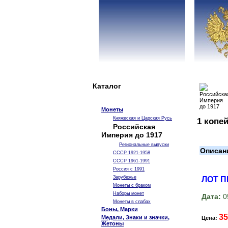
Каталог
Монеты
Княжеская и Царская Русь
1 копей
Российская
Империя до 1917
Региональные выпуски
Описан
СССР 1921-1958
СССР 1961-1991
Россия с 1991
Зарубежье
ЛОТ 
Монеты с браком
Наборы монет
Дата:
0
Монеты в слабах
Боны, Марки
35
Медали, Знаки и значки,
Цена:
Жетоны