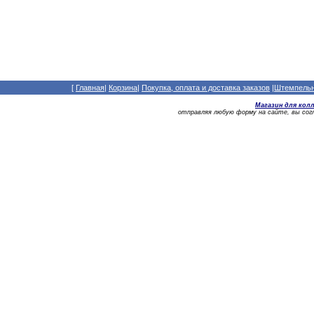
[
Главная
|
Корзина
|
Покупка, оплата и доставка заказов
|
Штемпельны
Магазин для кол
отправляя любую форму на сайте, вы со