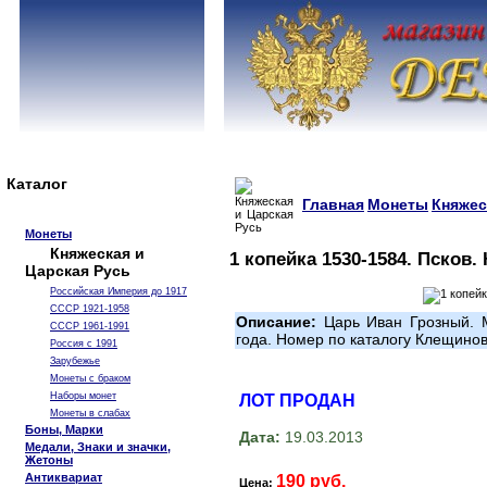
Каталог
Главная
Монеты
Княжес
Монеты
Княжеская и
1 копейка 1530-1584. Псков.
Царская Русь
Российская Империя до 1917
СССР 1921-1958
Описание:
Царь Иван Грозный. М
СССР 1961-1991
года. Номер по каталогу Клещин
Россия с 1991
Зарубежье
Монеты с браком
Наборы монет
ЛОТ ПРОДАН
Монеты в слабах
Боны, Марки
Дата:
19.03.2013
Медали, Знаки и значки,
Жетоны
Антиквариат
190 руб.
Цена: