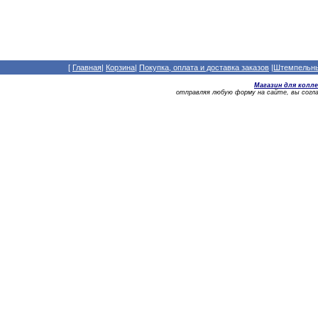
[
Главная
|
Корзина
|
Покупка, оплата и доставка заказов
|
Штемпельный
Магазин для колл
отправляя любую форму на сайте, вы сог