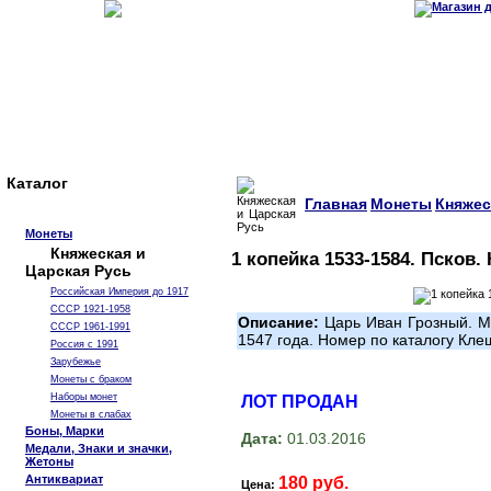
Каталог
Главная
Монеты
Княжес
Монеты
Княжеская и
1 копейка 1533-1584. Псков.
Царская Русь
Российская Империя до 1917
СССР 1921-1958
Описание:
Царь Иван Грозный. М
СССР 1961-1991
1547 года. Номер по каталогу К
Россия с 1991
Зарубежье
Монеты с браком
Наборы монет
ЛОТ ПРОДАН
Монеты в слабах
Боны, Марки
Дата:
01.03.2016
Медали, Знаки и значки,
Жетоны
Антиквариат
180 руб.
Цена: