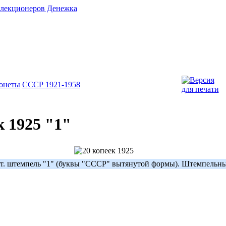
онеты
СССР 1921-1958
к 1925 "1"
т. штемпель "1" (буквы "СССР" вытянутой формы). Штемпельны