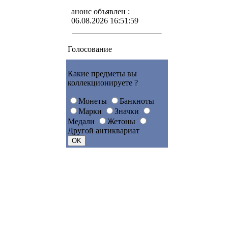
анонс объявлен :
06.08.2026 16:51:59
Голосование
Какие предметы вы
коллекционируете ?
Монеты
Банкноты
Марки
Значки
Медали
Жетоны
Другой антиквариат