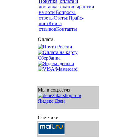
Покупка, оплата и
доставка заказов
Гарантии
на лоты
Вопросы-
ответы
Статьи
Прайс-
лист
Книга
отзывов
Контакты
Оплата
Мы в соц.сетях
Счётчики