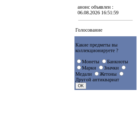
анонс объявлен :
06.08.2026 16:51:59
Голосование
Какие предметы вы
коллекционируете ?
Монеты
Банкноты
Марки
Значки
Медали
Жетоны
Другой антиквариат