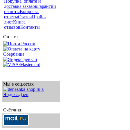
Покупка, оплата и
доставка заказов
Гарантии
на лоты
Вопросы-
ответы
Статьи
Прайс-
лист
Книга
отзывов
Контакты
Оплата
Мы в соц.сетях
Счётчики