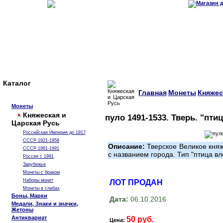
Каталог
Главная
Монеты
Княжес
Монеты
Княжеская и
пуло 1491-1533. Тверь. "пти
Царская Русь
Российская Империя до 1917
СССР 1921-1958
Описание:
Тверское Великое княж
СССР 1961-1991
с названием города. Тип "птица вл
Россия с 1991
Зарубежье
Монеты с браком
Наборы монет
ЛОТ ПРОДАН
Монеты в слабах
Боны, Марки
Дата:
06.10.2016
Медали, Знаки и значки,
Жетоны
Антиквариат
50 руб.
Цена: