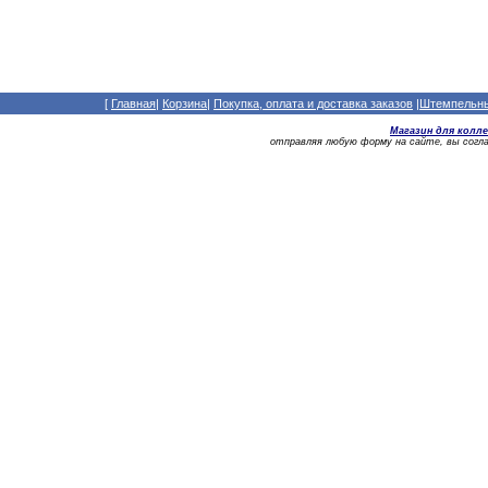
[
Главная
|
Корзина
|
Покупка, оплата и доставка заказов
|
Штемпельный
Магазин для колл
отправляя любую форму на сайте, вы сог