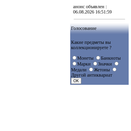
анонс объявлен :
06.08.2026 16:51:59
Голосование
Какие предметы вы
коллекционируете ?
Монеты
Банкноты
Марки
Значки
Медали
Жетоны
Другой антиквариат