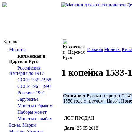
Каталог
Главная
Монеты
Княж
Монеты
Княжеская и
Царская Русь
Российская
1 копейка 1533-
Империя до 1917
СССР 1921-1958
СССР 1961-1991
Россия с 1991
Описание:
Русское царство (1547
Зарубежье
1550 года с титулом "Царь". Но
Монеты с браком
Наборы монет
ЛОТ ПРОДАН
Монеты в слабах
Боны, Марки
Дата:
25.05.2018
Медали, Знаки и