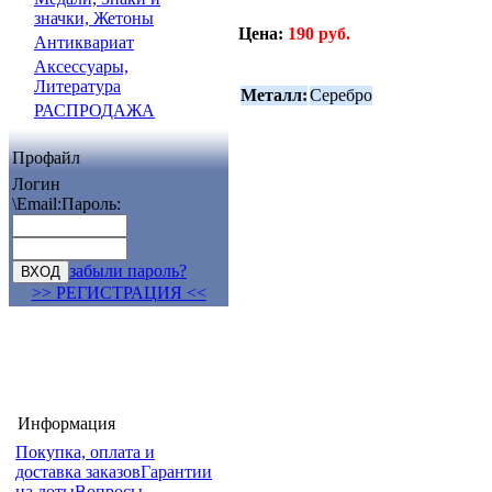
значки, Жетоны
Цена:
190 руб.
Антиквариат
Аксессуары,
Литература
Металл:
Серебро
РАСПРОДАЖА
Профайл
Логин
\Email:
Пароль:
забыли пароль?
>> РЕГИСТРАЦИЯ <<
Информация
Покупка, оплата и
доставка заказов
Гарантии
на лоты
Вопросы-