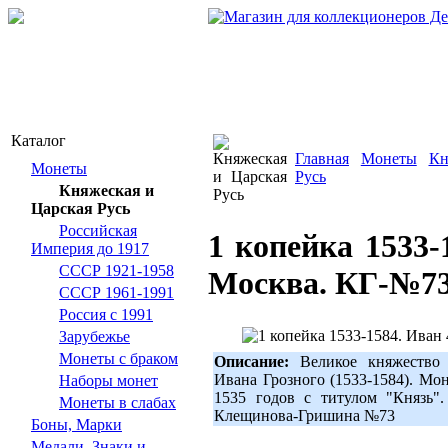
Каталог
Главная
Монеты
Кн
Монеты
Русь
Княжеская и
Царская Русь
Российская
1 копейка 1533-
Империя до 1917
СССР 1921-1958
Москва. КГ-№73
СССР 1961-1991
Россия с 1991
Зарубежье
Монеты с браком
Описание:
Великое княжество М
Ивана Грозного (1533-1584). Мо
Наборы монет
1535 годов с титулом "Князь"
Монеты в слабах
Клещинова-Гришина №73
Боны, Марки
Медали, Знаки и