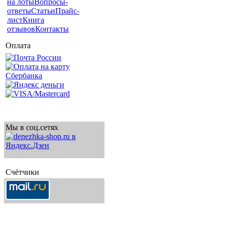
на лоты
Вопросы-
ответы
Статьи
Прайс-
лист
Книга
отзывов
Контакты
Оплата
Мы в соц.сетях
Счётчики