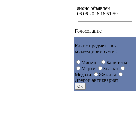
анонс объявлен :
06.08.2026 16:51:59
Голосование
Какие предметы вы
коллекционируете ?
Монеты
Банкноты
Марки
Значки
Медали
Жетоны
Другой антиквариат