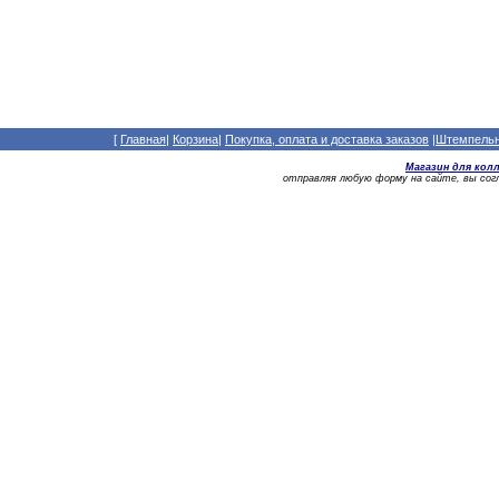
[
Главная
|
Корзина
|
Покупка, оплата и доставка заказов
|
Штемпельны
Магазин для кол
отправляя любую форму на сайте, вы со