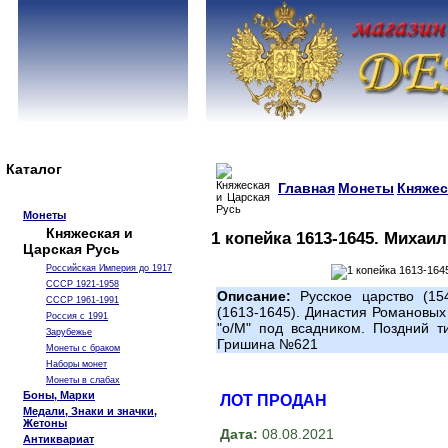
Каталог
Главная
Монеты
Княжес
Монеты
Княжеская и
1 копейка 1613-1645. Михаи
Царская Русь
Российская Империя до 1917
СССР 1921-1958
Описание:
Русское царство (15
СССР 1961-1991
(1613-1645). Династия Романовых
Россия с 1991
"о/М" под всадником. Поздний т
Зарубежье
Гришина №621
Монеты с браком
Наборы монет
Монеты в слабах
Боны, Марки
ЛОТ ПРОДАН
Медали, Знаки и значки,
Жетоны
Дата:
08.08.2021
Антиквариат