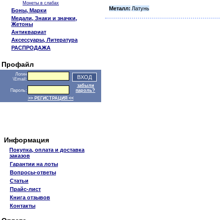
Монеты в слабах
Металл:
Латунь
Боны, Марки
Медали, Знаки и значки,
Жетоны
Антиквариат
Аксессуары, Литература
РАСПРОДАЖА
Профайл
Логин
\Email:
забыли
Пароль:
пароль?
>> РЕГИСТРАЦИЯ <<
Информация
Покупка, оплата и доставка
заказов
Гарантии на лоты
Вопросы-ответы
Статьи
Прайс-лист
Книга отзывов
Контакты