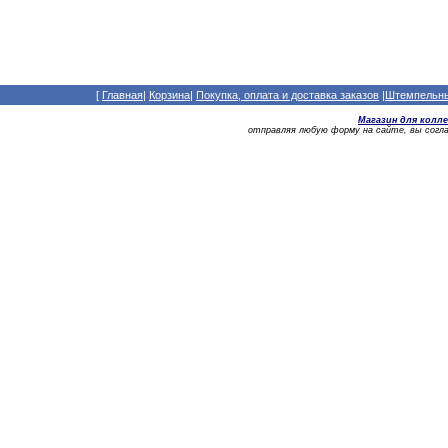
[
Главная
|
Корзина
|
Покупка, оплата и доставка заказов
|
Штемпельный
Магазин для колл
отправляя любую форму на сайте, вы сог