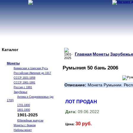
Каталог
Главная
Монеты
Зарубежь
Монеты
Румыния 50 бань 2006
Княжеская и Царская Русь
Российская Империя до 1917
СССР 1921-1958
СССР 1961-1991
Описание:
Монета Румынии. Респ
Россия с 1991
Зарубежье
Антика и Средневековье (до
1700)
ЛОТ ПРОДАН
1701-1800
1801-1900
Дата:
09.06.2022
1901-2025
Юбилейные выпуски
30 руб.
Цена:
Монеты с браком
Наборы монет