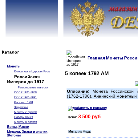
Каталог
Главная
Монеты
Росси
Монеты
Княжеская и Царская Русь
5 копеек 1792 АМ
Российская
Империя до 1917
Региональные выпуски
Описание:
Монета Российской И
СССР 1921-1958
(1762-1796). Аннинский монетный
СССР 1961-1991
Россия с 1991
Зарубежье
Монеты с браком
3 500 руб.
Цена:
Наборы монет
Монеты в слабах
Боны, Марки
Металл:
Медь
Медали, Знаки и значки,
Жетоны