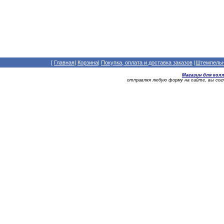
[
Главная
|
Корзина
|
Покупка, оплата и доставка заказов
|
Штемпельны
Магазин для кол
отправляя любую форму на сайте, вы со