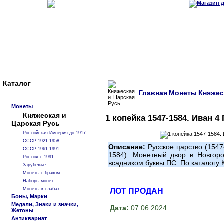
Каталог
Главная
Монеты
Княжес
Монеты
Княжеская и
1 копейка 1547-1584. Иван 4
Царская Русь
Российская Империя до 1917
СССР 1921-1958
Описание:
Русское царство (1547
СССР 1961-1991
1584). Монетный двор в Новгоро
Россия с 1991
всадником буквы ПС. По каталогу
Зарубежье
Монеты с браком
Наборы монет
Монеты в слабах
ЛОТ ПРОДАН
Боны, Марки
Медали, Знаки и значки,
Дата:
07.06.2024
Жетоны
Антиквариат