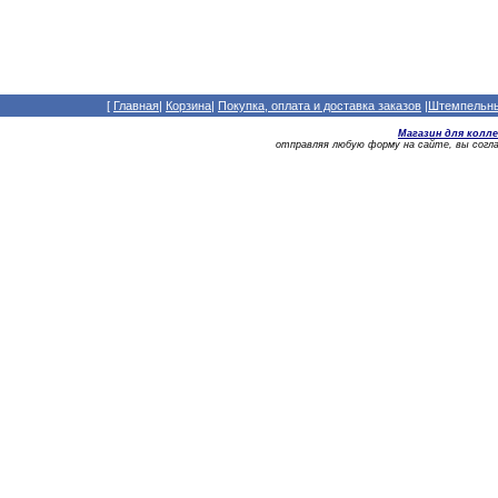
[
Главная
|
Корзина
|
Покупка, оплата и доставка заказов
|
Штемпельный
Магазин для колл
отправляя любую форму на сайте, вы сог