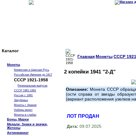
Каталог
Главная
Монеты
СССР 1921
Монеты
Княжеская и Царская Русь
2 копейки 1941 "2-Д"
Российская Империя до 1917
СССР 1921-1958
Региональные выпуски
Описание:
Монета СССР образца 
СССР 1961-1991
(ости справа от звезды образую
Россия с 1991
(вариант расположения узелков на
Зарубежье
Монеты с браком
Наборы монет
Монеты в слабах
ЛОТ ПРОДАН
Боны, Марки
Медали, Знаки и значки,
Дата:
09.07.2025
Жетоны
Антиквариат