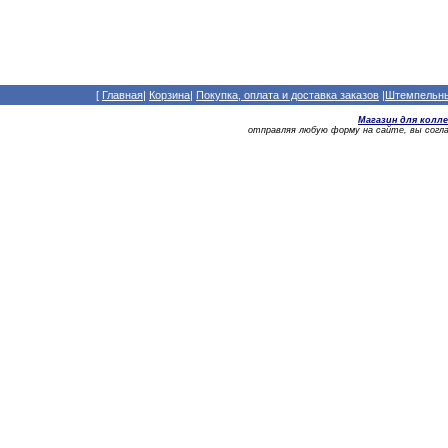
[
Главная
|
Корзина
|
Покупка, оплата и доставка заказов
|
Штемпельный
Магазин для колл
отправляя любую форму на сайте, вы сог