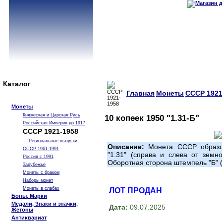
Каталог
Главная
Монеты
СССР 1921
Монеты
Княжеская и Царская Русь
10 копеек 1950 "1.31-Б"
Российская Империя до 1917
СССР 1921-1958
Региональные выпуски
Описание:
Монета СССР образца
СССР 1961-1991
"1.31" (справа и слева от земн
Россия с 1991
Оборотная сторона штемпель "Б" 
Зарубежье
Монеты с браком
Наборы монет
Монеты в слабах
ЛОТ ПРОДАН
Боны, Марки
Медали, Знаки и значки,
Дата:
09.07.2025
Жетоны
Антиквариат