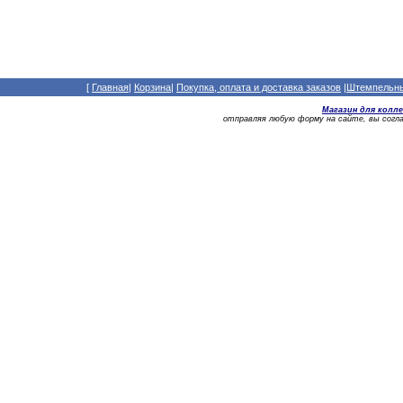
[
Главная
|
Корзина
|
Покупка, оплата и доставка заказов
|
Штемпельный
Магазин для колл
отправляя любую форму на сайте, вы сог