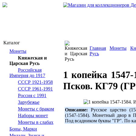
Каталог
Главная
Монеты
Кн
Монеты
Русь
Княжеская и
Царская Русь
Российская
1 копейка 1547-
Империя до 1917
СССР 1921-1958
Псков. КГ79 (ГР
СССР 1961-1991
Россия с 1991
Зарубежье
Монеты с браком
Описание:
Русское царство (15
(1547-1584). Монетный двор в П
Наборы монет
Под всадником буквы "ГР". По к
Монеты в слабах
Боны, Марки
Медали, Знаки и