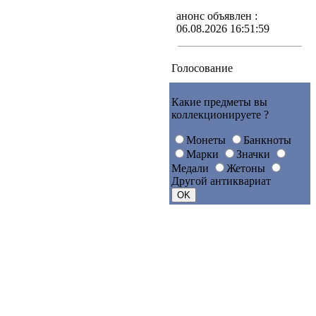
анонс объявлен :
06.08.2026 16:51:59
Голосование
Какие предметы вы
коллекционируете ?
Монеты
Банкноты
Марки
Значки
Медали
Жетоны
Другой антиквариат