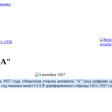
1-1958
"А"
1957 года. Оборотная сторона штемпель "А" (под цифрами да
й год чеканки монет СССР дореформенного образца 1921-1957 г