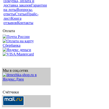
Покупка, оплата и
доставка заказов
Гарантии
на лоты
Вопросы-
ответы
Статьи
Прайс-
лист
Книга
отзывов
Контакты
Оплата
Мы в соц.сетях
Счётчики