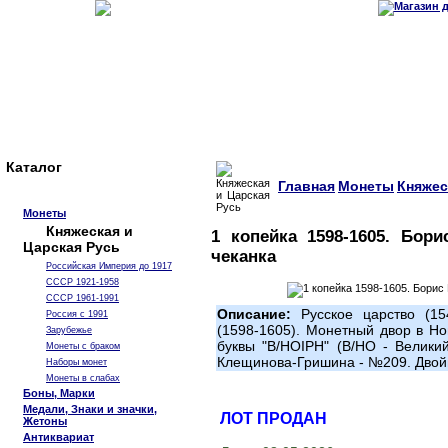
Каталог
Главная
Монеты
Княжес
Монеты
Княжеская и
1 копейка 1598-1605. Бори
Царская Русь
чеканка
Российская Империя до 1917
СССР 1921-1958
СССР 1961-1991
Описание:
Русское царство (15
Россия с 1991
(1598-1605). Монетный двор в Но
Зарубежье
буквы "В/НОIРН" (В/НО - Великий
Монеты с браком
Клещинова-Гришина - №209. Двой
Наборы монет
Монеты в слабах
Боны, Марки
Медали, Знаки и значки,
ЛОТ ПРОДАН
Жетоны
Антиквариат