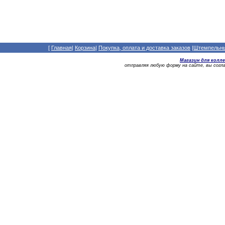
[
Главная
|
Корзина
|
Покупка, оплата и доставка заказов
|
Штемпельный
Магазин для колл
отправляя любую форму на сайте, вы сог