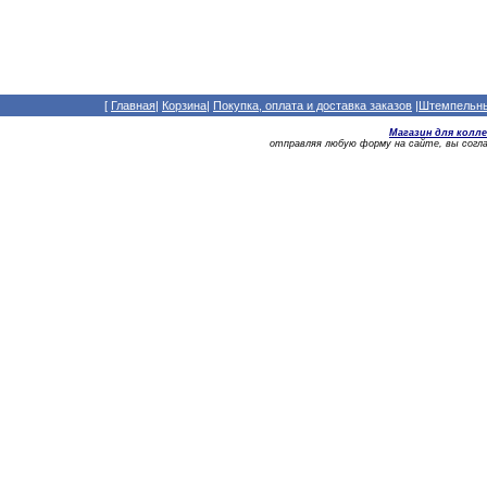
[
Главная
|
Корзина
|
Покупка, оплата и доставка заказов
|
Штемпельный
Магазин для колл
отправляя любую форму на сайте, вы сог