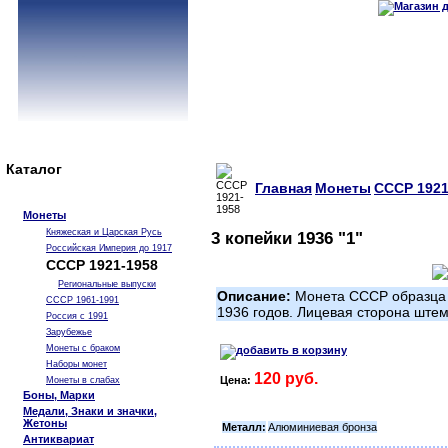
Каталог
Главная
Монеты
СССР 1921
Монеты
Княжеская и Царская Русь
3 копейки 1936 "1"
Российская Империя до 1917
СССР 1921-1958
Региональные выпуски
Описание:
Монета СССР образца 1
СССР 1961-1991
1936 годов. Лицевая сторона штем
Россия с 1991
Зарубежье
Монеты с браком
Наборы монет
120 руб.
Цена:
Монеты в слабах
Боны, Марки
Медали, Знаки и значки,
Жетоны
Металл:
Алюминиевая бронза
Антиквариат