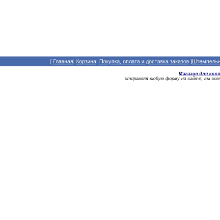
[
Главная
|
Корзина
|
Покупка, оплата и доставка заказов
|
Штемпельны
Магазин для кол
отправляя любую форму на сайте, вы со