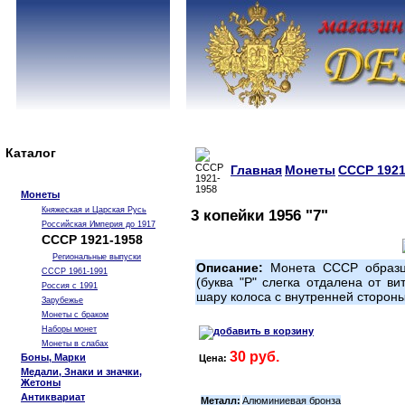
Каталог
Главная
Монеты
СССР 1921
Монеты
Княжеская и Царская Русь
3 копейки 1956 "7"
Российская Империя до 1917
СССР 1921-1958
Региональные выпуски
Описание:
Монета СССР образца
СССР 1961-1991
(буква "Р" слегка отдалена от ви
Россия с 1991
шару колоса с внутренней стороны
Зарубежье
Монеты с браком
Наборы монет
Монеты в слабах
30 руб.
Боны, Марки
Цена:
Медали, Знаки и значки,
Жетоны
Антиквариат
Металл:
Алюминиевая бронза