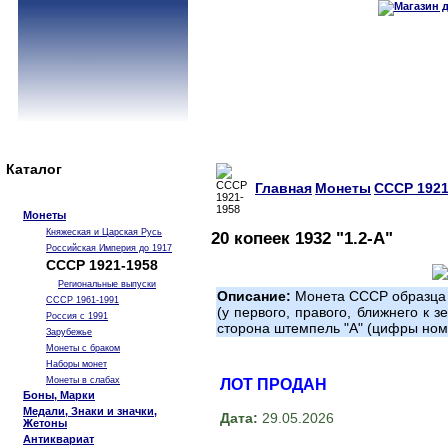
Каталог
Главная
Монеты
СССР 1921
Монеты
Княжеская и Царская Русь
20 копеек 1932 "1.2-А"
Российская Империя до 1917
СССР 1921-1958
Региональные выпуски
Описание:
Монета СССР образца 1
СССР 1961-1991
(у первого, правого, ближнего к 
Россия с 1991
сторона штемпель "А" (цифры ном
Зарубежье
Монеты с браком
Наборы монет
Монеты в слабах
ЛОТ ПРОДАН
Боны, Марки
Медали, Знаки и значки,
Дата:
29.05.2026
Жетоны
Антиквариат