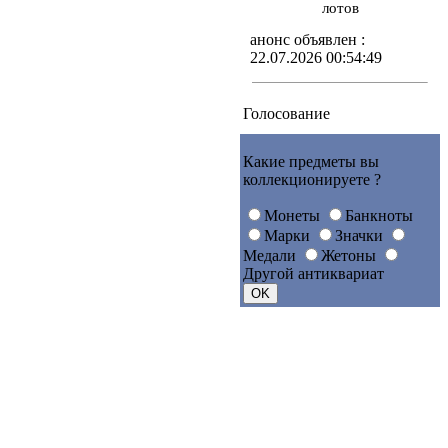
лотов
анонс объявлен :
22.07.2026 00:54:49
Голосование
Какие предметы вы
коллекционируете ?
Монеты
Банкноты
Марки
Значки
Медали
Жетоны
Другой антиквариат