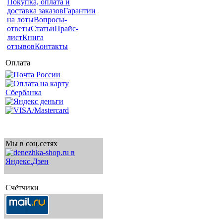
Покупка, оплата и
доставка заказов
Гарантии
на лоты
Вопросы-
ответы
Статьи
Прайс-
лист
Книга
отзывов
Контакты
Оплата
Мы в соц.сетях
Счётчики