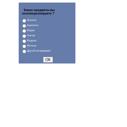
Какие предметы вы
коллекционируете ?
Монеты
Банкноты
Марки
Значки
Медали
Жетоны
Другой антиквариат