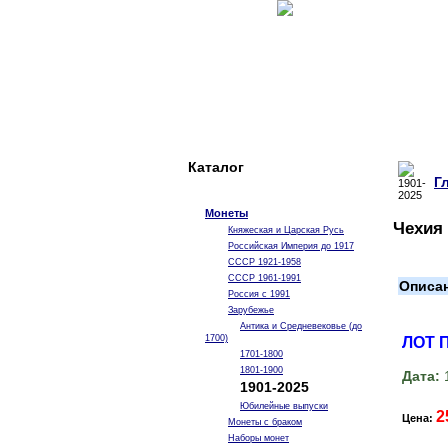
Каталог
Г
Монеты
Чехия 
Княжеская и Царская Русь
Российская Империя до 1917
СССР 1921-1958
СССР 1961-1991
Описа
Россия с 1991
Зарубежье
Антика и Средневековье (до
1700)
ЛОТ 
1701-1800
1801-1900
Дата:
1
1901-2025
Юбилейные выпуски
2
Цена:
Монеты с браком
Наборы монет