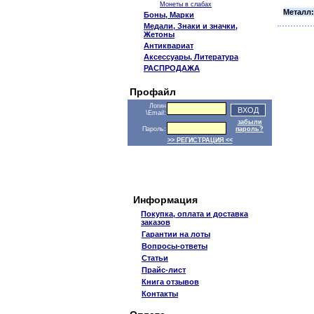
Монеты в слабах
Металл:
Боны, Марки
Медали, Знаки и значки,
Жетоны
Антиквариат
Аксессуары, Литература
РАСПРОДАЖА
Профайл
Логин
\Email:
забыли
Пароль:
пароль?
>> РЕГИСТРАЦИЯ <<
Информация
Покупка, оплата и доставка
заказов
Гарантии на лоты
Вопросы-ответы
Статьи
Прайс-лист
Книга отзывов
Контакты