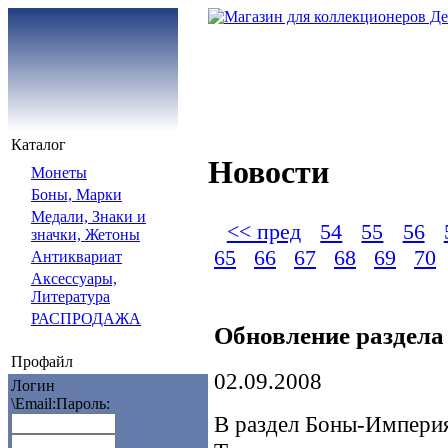
Каталог
Новости
Монеты
Боны, Марки
Медали, Знаки и
<< пред
54
55
56
значки, Жетоны
65
66
67
68
69
70
Антиквариат
Аксессуары,
Литература
РАСПРОДАЖА
Обновление раздел
Профайл
02.09.2008
Логин
\Email:
Пароль:
В раздел Боны-Империя