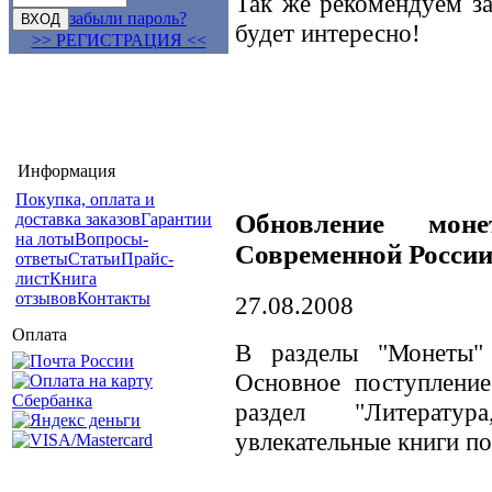
Так же рекомендуем за
забыли пароль?
будет интересно!
>> РЕГИСТРАЦИЯ <<
Информация
Покупка, оплата и
Обновление мо
доставка заказов
Гарантии
на лоты
Вопросы-
Современной Росси
ответы
Статьи
Прайс-
лист
Книга
отзывов
Контакты
27.08.2008
Оплата
В разделы "Монеты" 
Основное поступлени
раздел "Литератур
увлекательные книги по