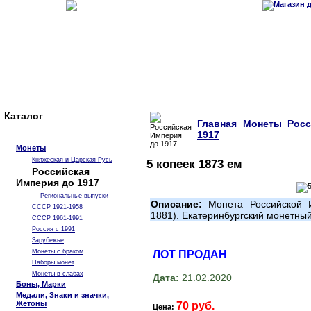
Каталог
Главная
Монеты
Рос
1917
Монеты
Княжеская и Царская Русь
5 копеек 1873 ем
Российская
Империя до 1917
Региональные выпуски
Описание:
Монета Российской И
СССР 1921-1958
1881). Екатеринбургский монетны
СССР 1961-1991
Россия с 1991
Зарубежье
Монеты с браком
ЛОТ ПРОДАН
Наборы монет
Монеты в слабах
Дата:
21.02.2020
Боны, Марки
Медали, Знаки и значки,
Жетоны
70 руб.
Цена: