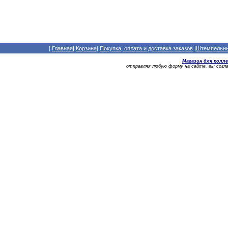
[
Главная
|
Корзина
|
Покупка, оплата и доставка заказов
|
Штемпельный
Магазин для колл
отправляя любую форму на сайте, вы сог