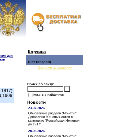
Корзина
сия для
ати
(нет товаров)
Оформить заказ >>>
Поиск по сайту:
1917).
искать в найденном
,1906-
Новости
23.07.2026
Обновление раздела "Монеты".
Добавлено 90 новых лотов в
категорию "Российская Империя
до 1917"
28.06.2026
Обновление раздела "Монеты".