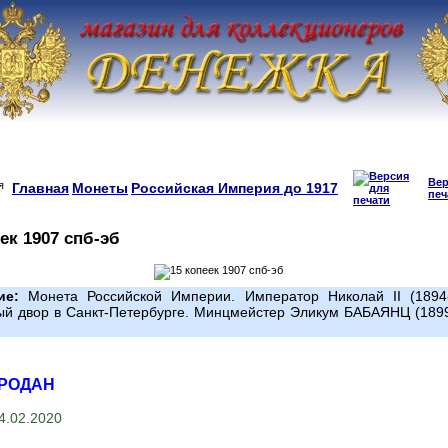
Вер
Главная
Монеты
Российская Империя до 1917
печ
ек 1907 спб-эб
ие:
Монета Российской Империи. Император Николай II (1894-
й двор в Санкт-Петербурге. Минцмейстер Эликум БАБАЯНЦ (1899
ПРОДАН
4.02.2020