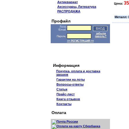
Антиквариат
35
Цена:
Аксессуары, Литература
РАСПРОДАЖА
Металл:
Профайл
Логин
\Email:
забыли
Пароль:
пароль?
>> РЕГИСТРАЦИЯ <<
Информация
Покупка, оплата и доставка
заказов
Гарантии на лоты
Вопросы-ответы
Статьи
Прайс-лист
Книга отзывов
Контакты
Оплата