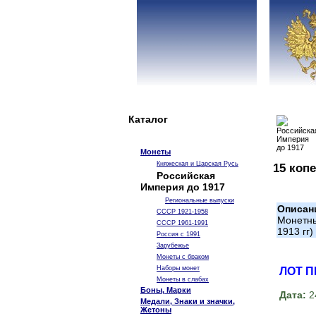
Каталог
Монеты
Княжеская и Царская Русь
15 копе
Российская
Империя до 1917
Региональные выпуски
Описан
СССР 1921-1958
Монетны
СССР 1961-1991
1913 гг)
Россия с 1991
Зарубежье
Монеты с браком
Наборы монет
ЛОТ 
Монеты в слабах
Боны, Марки
Дата:
2
Медали, Знаки и значки,
Жетоны