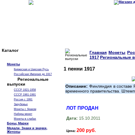
Каталог
Главная
Монеты
Рос
1917
Региональные 
Монеты
1 пенни 1917
Княжеская и Царская Русь
Российская Империя до 1917
Региональные
выпуски
Описание:
Финляндия в составе Р
СССР 1921-1958
временного правительства. Штемп
СССР 1961-1991
Россия с 1991
Зарубежье
ЛОТ ПРОДАН
Монеты с браком
Наборы монет
Дата:
15.10.2011
Монеты в слабах
Боны, Марки
Медали, Знаки и значки,
200 руб.
Цена:
Жетоны