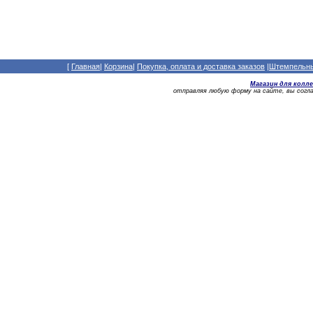
[
Главная
|
Корзина
|
Покупка, оплата и доставка заказов
|
Штемпельный
Магазин для колл
отправляя любую форму на сайте, вы сог