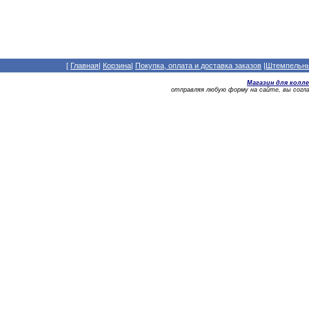
[
Главная
|
Корзина
|
Покупка, оплата и доставка заказов
|
Штемпельный
Магазин для колл
отправляя любую форму на сайте, вы сог