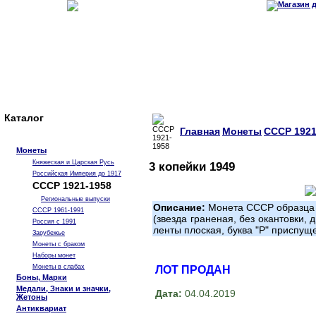
Каталог
Главная
Монеты
СССР 1921
Монеты
Княжеская и Царская Русь
3 копейки 1949
Российская Империя до 1917
СССР 1921-1958
Региональные выпуски
Описание:
Монета СССР образца 1
СССР 1961-1991
(звезда граненая, без окантовки, 
Россия с 1991
ленты плоская, буква "Р" приспущ
Зарубежье
Монеты с браком
Наборы монет
Монеты в слабах
ЛОТ ПРОДАН
Боны, Марки
Медали, Знаки и значки,
Дата:
04.04.2019
Жетоны
Антиквариат