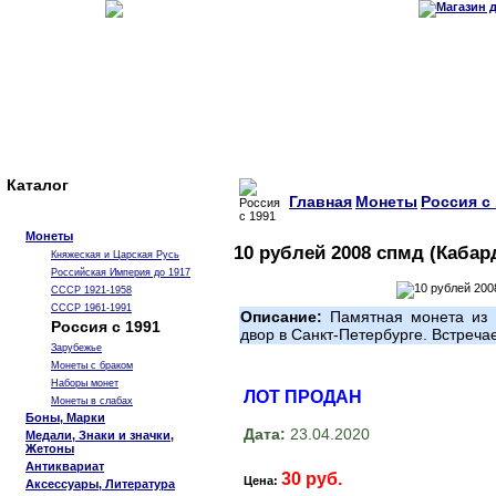
Каталог
Главная
Монеты
Россия с
Монеты
10 рублей 2008 спмд (Каба
Княжеская и Царская Русь
Российская Империя до 1917
СССР 1921-1958
СССР 1961-1991
Описание:
Памятная монета из 
Россия с 1991
двор в Санкт-Петербурге. Встреча
Зарубежье
Монеты с браком
Наборы монет
ЛОТ ПРОДАН
Монеты в слабах
Боны, Марки
Дата:
23.04.2020
Медали, Знаки и значки,
Жетоны
Антиквариат
30 руб.
Цена:
Аксессуары, Литература