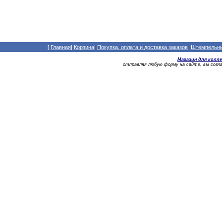
[
Главная
|
Корзина
|
Покупка, оплата и доставка заказов
|
Штемпельный
Магазин для колл
отправляя любую форму на сайте, вы сог