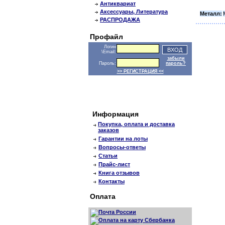
Антиквариат
Аксессуары, Литература
Металл:
РАСПРОДАЖА
Профайл
Логин
\Email:
забыли
Пароль:
пароль?
>> РЕГИСТРАЦИЯ <<
Информация
Покупка, оплата и доставка
заказов
Гарантии на лоты
Вопросы-ответы
Статьи
Прайс-лист
Книга отзывов
Контакты
Оплата