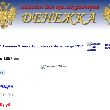
Вер
Главная
Монеты
Российская Империя до 1917
печ
к 1857 ем
ие:
ПРОДАН
0.12.2011
0 руб.