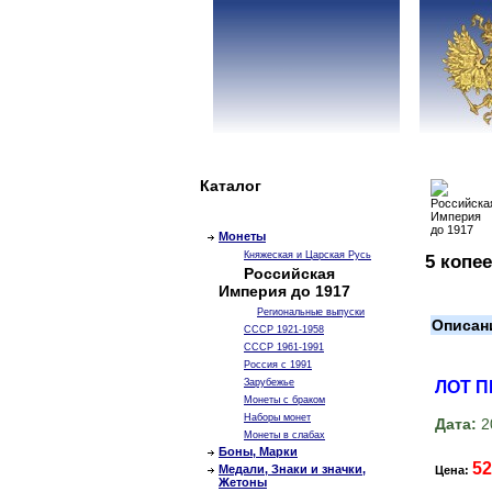
Каталог
Монеты
Княжеская и Царская Русь
5 копее
Российская
Империя до 1917
Региональные выпуски
Описан
СССР 1921-1958
СССР 1961-1991
Россия с 1991
Зарубежье
ЛОТ 
Монеты с браком
Наборы монет
Дата:
2
Монеты в слабах
Боны, Марки
52
Медали, Знаки и значки,
Цена:
Жетоны