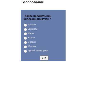
Голосование
Какие предметы вы
коллекционируете ?
Монеты
Банкноты
Марки
Значки
Медали
Жетоны
Другой антиквариат