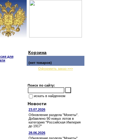
Корзина
сия для
ати
(нет товаров)
Оформить заказ >>>
Поиск по сайту:
искать в найденном
Новости
23.07.2026
Обновление раздела "Монеты".
Добавлено 90 новых лотов в
категорию "Российская Империя
до 1917"
28.06.2026
Обновление раздела "Монеты".