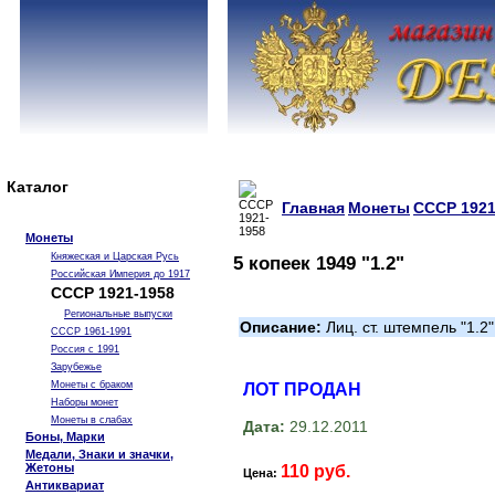
Каталог
Главная
Монеты
СССР 1921
Монеты
Княжеская и Царская Русь
5 копеек 1949 "1.2"
Российская Империя до 1917
СССР 1921-1958
Региональные выпуски
Описание:
Лиц. ст. штемпель "1.2"
СССР 1961-1991
Россия с 1991
Зарубежье
Монеты с браком
ЛОТ ПРОДАН
Наборы монет
Монеты в слабах
Дата:
29.12.2011
Боны, Марки
Медали, Знаки и значки,
Жетоны
110 руб.
Цена:
Антиквариат