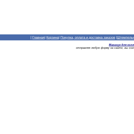
[
Главная
|
Корзина
|
Покупка, оплата и доставка заказов
|
Штемпельны
Магазин для кол
отправляя любую форму на сайте, вы со