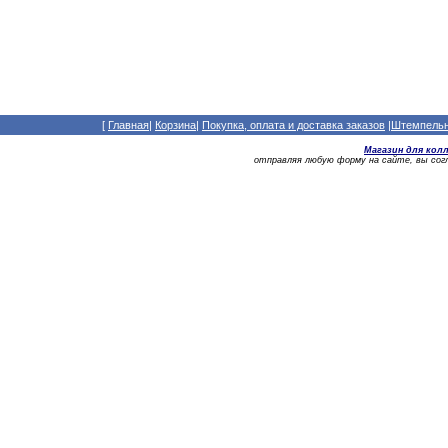
[
Главная
|
Корзина
|
Покупка, оплата и доставка заказов
|
Штемпельны
Магазин для кол
отправляя любую форму на сайте, вы со