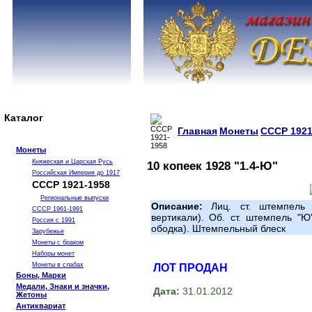
Каталог
Главная
Монеты
СССР 1921
Монеты
Княжеская и Царская Русь
10 копеек 1928 "1.4-Ю"
Российская Империя до 1917
СССР 1921-1958
Региональные выпуски
Описание:
Лиц. ст. штемпель 
СССР 1961-1991
вертикали). Об. ст. штемпель "Ю
Россия с 1991
ободка). Штемпельный блеск
Зарубежье
Монеты с браком
Наборы монет
Монеты в слабах
ЛОТ ПРОДАН
Боны, Марки
Медали, Знаки и значки,
Дата:
31.01.2012
Жетоны
Антиквариат