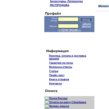
Аксессуары, Литература
РАСПРОДАЖА
Металл:
Профайл
Логин
\Email:
забыли
Пароль:
пароль?
>> РЕГИСТРАЦИЯ <<
Информация
Покупка, оплата и доставка
заказов
Гарантии на лоты
Вопросы-ответы
Статьи
Прайс-лист
Книга отзывов
Контакты
Оплата