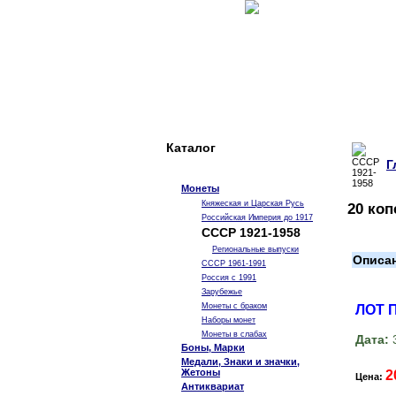
Каталог
Г
Монеты
Княжеская и Царская Русь
20 коп
Российская Империя до 1917
СССР 1921-1958
Региональные выпуски
Описа
СССР 1961-1991
Россия с 1991
Зарубежье
Монеты с браком
ЛОТ 
Наборы монет
Монеты в слабах
Дата:
3
Боны, Марки
Медали, Знаки и значки,
Жетоны
2
Цена:
Антиквариат