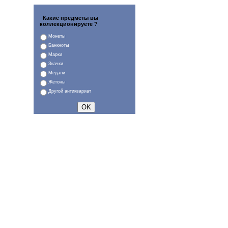
Какие предметы вы
коллекционируете ?
Монеты
Банкноты
Марки
Значки
Медали
Жетоны
Другой антиквариат