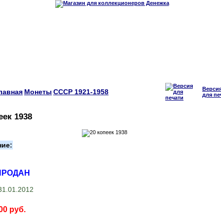
Верси
лавная
Монеты
СССР 1921-1958
для пе
еек 1938
ние:
ПРОДАН
1.01.2012
00 руб.