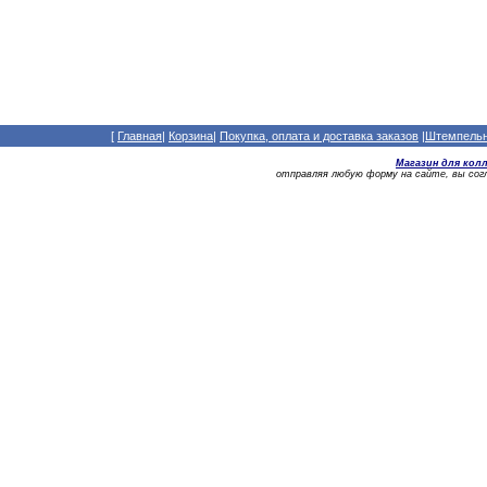
[
Главная
|
Корзина
|
Покупка, оплата и доставка заказов
|
Штемпельны
Магазин для кол
отправляя любую форму на сайте, вы со