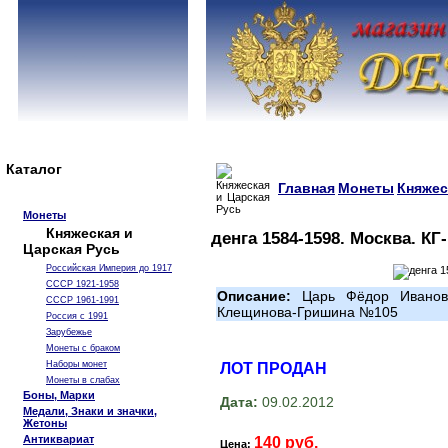
Каталог
Главная
Монеты
Княжес
Монеты
Княжеская и
денга 1584-1598. Москва. К
Царская Русь
Российская Империя до 1917
СССР 1921-1958
Описание:
Царь Фёдор Иванови
СССР 1961-1991
Клещинова-Гришина №105
Россия с 1991
Зарубежье
Монеты с браком
Наборы монет
ЛОТ ПРОДАН
Монеты в слабах
Боны, Марки
Дата:
09.02.2012
Медали, Знаки и значки,
Жетоны
Антиквариат
140 руб.
Цена: