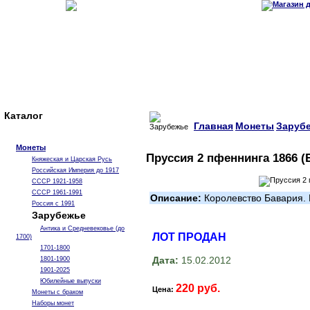
Каталог
Главная
Монеты
Заруб
Монеты
Пруссия 2 пфеннинга 1866 (
Княжеская и Царская Русь
Российская Империя до 1917
СССР 1921-1958
СССР 1961-1991
Описание:
Королевство Бавария. 
Россия с 1991
Зарубежье
Антика и Средневековье (до
ЛОТ ПРОДАН
1700)
1701-1800
Дата:
15.02.2012
1801-1900
1901-2025
Юбилейные выпуски
220 руб.
Цена:
Монеты с браком
Наборы монет