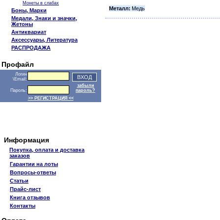
Монеты в слабах
Металл:
Медь
Боны, Марки
Медали, Знаки и значки,
Жетоны
Антиквариат
Аксессуары, Литература
РАСПРОДАЖА
Профайл
Логин
\Email:
забыли
Пароль:
пароль?
>> РЕГИСТРАЦИЯ <<
Информация
Покупка, оплата и доставка
заказов
Гарантии на лоты
Вопросы-ответы
Статьи
Прайс-лист
Книга отзывов
Контакты