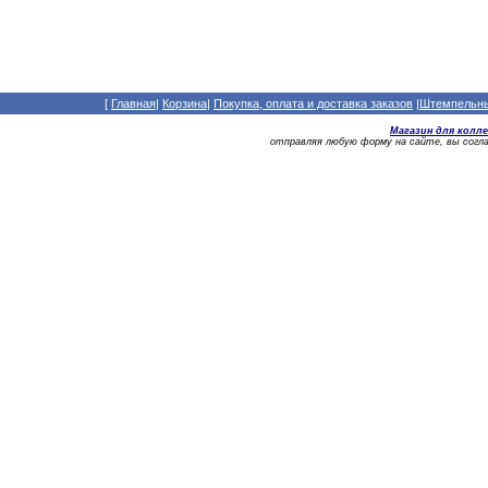
[
Главная
|
Корзина
|
Покупка, оплата и доставка заказов
|
Штемпельный
Магазин для колл
отправляя любую форму на сайте, вы сог