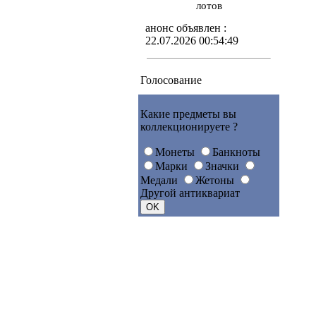
лотов
анонс объявлен :
22.07.2026 00:54:49
Голосование
Какие предметы вы
коллекционируете ?
Монеты
Банкноты
Марки
Значки
Медали
Жетоны
Другой антиквариат