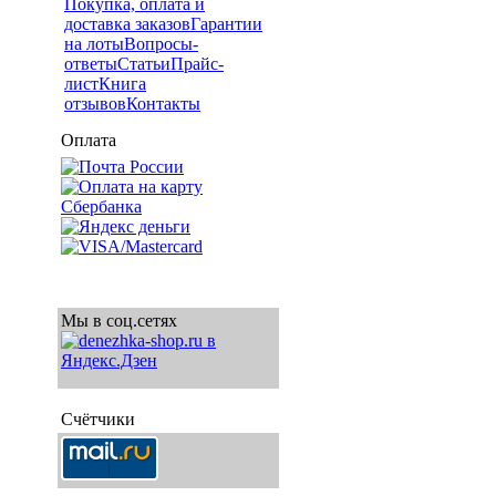
Покупка, оплата и
доставка заказов
Гарантии
на лоты
Вопросы-
ответы
Статьи
Прайс-
лист
Книга
отзывов
Контакты
Оплата
Мы в соц.сетях
Счётчики