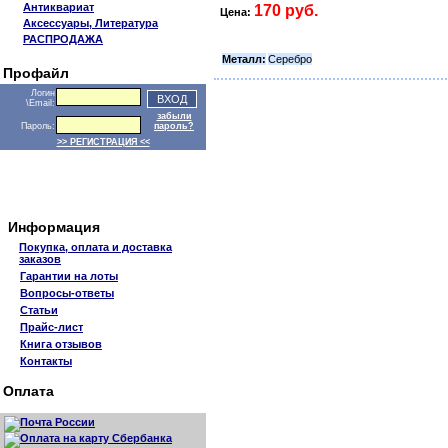
Антиквариат
170 руб.
Цена:
Аксессуары, Литература
РАСПРОДАЖА
Металл:
Серебро
Профайл
Логин
\Email:
забыли
Пароль:
пароль?
>> РЕГИСТРАЦИЯ <<
Информация
Покупка, оплата и доставка
заказов
Гарантии на лоты
Вопросы-ответы
Статьи
Прайс-лист
Книга отзывов
Контакты
Оплата