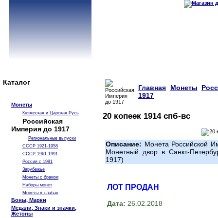
Каталог
Главная
Монеты
Рос
1917
Монеты
Княжеская и Царская Русь
20 копеек 1914 спб-вс
Российская
Империя до 1917
Региональные выпуски
Описание:
Монета Российской Им
СССР 1921-1958
Монетный двор в Санкт-Петербу
СССР 1961-1991
1917)
Россия с 1991
Зарубежье
Монеты с браком
Наборы монет
ЛОТ ПРОДАН
Монеты в слабах
Боны, Марки
Дата:
26.02.2018
Медали, Знаки и значки,
Жетоны