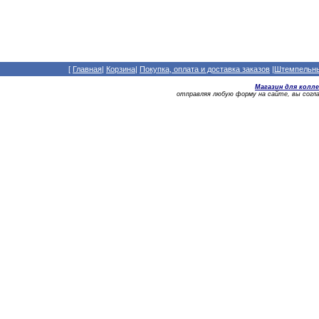
[
Главная
|
Корзина
|
Покупка, оплата и доставка заказов
|
Штемпельный
Магазин для колл
отправляя любую форму на сайте, вы сог