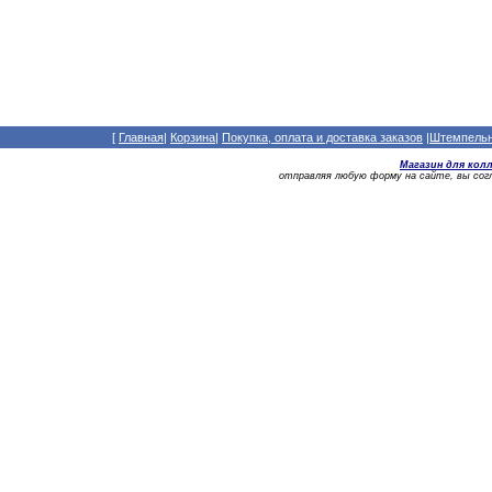
[
Главная
|
Корзина
|
Покупка, оплата и доставка заказов
|
Штемпельны
Магазин для кол
отправляя любую форму на сайте, вы со