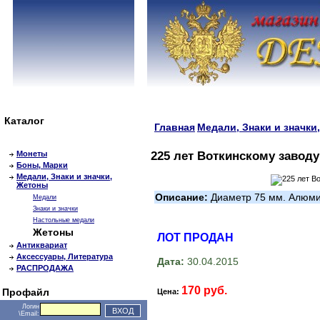
Каталог
Главная
Медали, Знаки и значки
Монеты
225 лет Воткинскому заводу 
Боны, Марки
Медали, Знаки и значки,
Жетоны
Описание:
Диаметр 75 мм. Алюми
Медали
Знаки и значки
Настольные медали
Жетоны
ЛОТ ПРОДАН
Антиквариат
Аксессуары, Литература
Дата:
30.04.2015
РАСПРОДАЖА
170 руб.
Профайл
Цена:
Логин
\Email: