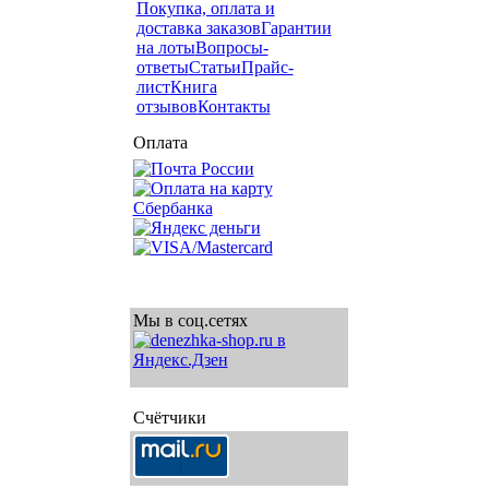
Покупка, оплата и
доставка заказов
Гарантии
на лоты
Вопросы-
ответы
Статьи
Прайс-
лист
Книга
отзывов
Контакты
Оплата
Мы в соц.сетях
Счётчики