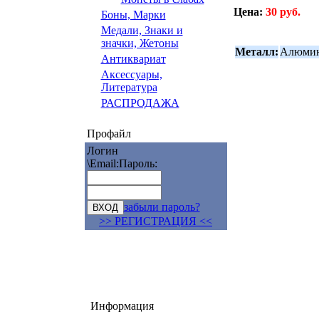
Цена:
30 руб.
Боны, Марки
Медали, Знаки и
значки, Жетоны
Металл:
Алюмин
Антиквариат
Аксессуары,
Литература
РАСПРОДАЖА
Профайл
Логин
\Email:
Пароль:
забыли пароль?
>> РЕГИСТРАЦИЯ <<
Информация