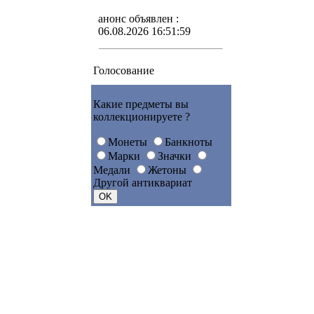
анонс объявлен :
06.08.2026 16:51:59
Голосование
Какие предметы вы
коллекционируете ?
Монеты
Банкноты
Марки
Значки
Медали
Жетоны
Другой антиквариат