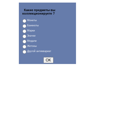
Какие предметы вы
коллекционируете ?
Монеты
Банкноты
Марки
Значки
Медали
Жетоны
Другой антиквариат