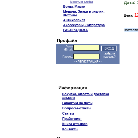
Дата:
2
Монеты в слабах
Боны, Марки
Медали, Знаки и значки,
1
Жетоны
Цена:
Антиквариат
Аксессуары, Литература
Металл:
РАСПРОДАЖА
Профайл
Логин
\Email:
забыли
Пароль:
пароль?
>> РЕГИСТРАЦИЯ <<
Информация
Покупка, оплата и доставка
заказов
Гарантии на лоты
Вопросы-ответы
Статьи
Прайс-лист
Книга отзывов
Контакты