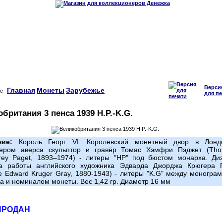
Верси
Главная
Монеты
Зарубежье
для пе
британия 3 пенса 1939 H.P.-K.G.
ние:
Король Георг VI. Королевский монетный двор в Лонд
нером аверса скульптор и гравёр Томас Хэмфри Пэджет (Th
ey Paget, 1893–1974) - литеры "HP" под бюстом монарха. Ди
а работы английского художника Эдварда Джорджа Крюгера 
e Edward Kruger Gray, 1880-1943) - литеры "K.G" между моногра
а и номиналом монеты. Вес 1,42 гр. Диаметр 16 мм
ПРОДАН