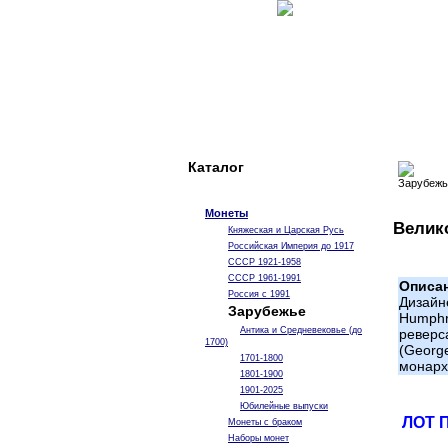
Каталог
Монеты
Велико
Княжеская и Царская Русь
Российская Империя до 1917
СССР 1921-1958
СССР 1961-1991
Описа
Россия с 1991
Дизай
Зарубежье
Humphr
Антика и Средневековье (до
реверс
1700)
(Georg
1701-1800
монарх
1801-1900
1901-2025
Юбилейные выпуски
ЛОТ 
Монеты с браком
Наборы монет