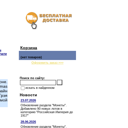
Корзина
я
чати
(нет товаров)
Оформить заказ >>>
Поиск по сайту:
оне.
omas
искать в найденном
зайн
Новости
Грэя
ммой
23.07.2026
Обновление раздела "Монеты".
Добавлено 90 новых лотов в
категорию "Российская Империя до
1917"
28.06.2026
Обновление раздела "Монеты".